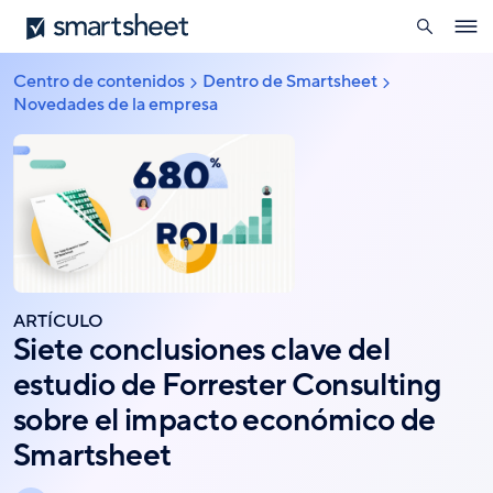
búsqueda
Smartsheet
Pasar
Ope
al
navig
contenido
Centro de contenidos
Dentro de Smartsheet
Sobrescribir
principal
Novedades de la empresa
enlaces
de
ayuda
a
la
navegación
ARTÍCULO
Siete conclusiones clave del
estudio de Forrester Consulting
sobre el impacto económico de
Smartsheet