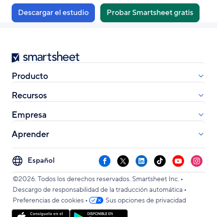
Descargar el estudio
Probar Smartsheet gratis
Smartsheet
Producto
Recursos
Empresa
Aprender
Select
Facebook
X
LinkedIn
TikTok
YouTube
Instag
your
•
language
©2026. Todos los derechos reservados. Smartsheet Inc.
•
Descargo de responsabilidad de la traducción automática
•
Preferencias de cookies
Sus opciones de privacidad