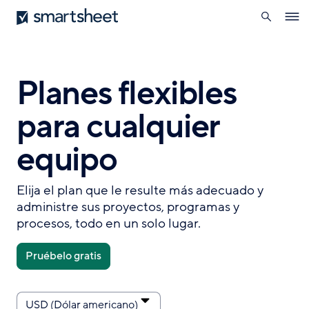
búsqueda
Smartsheet
Pasar
Ope
al
navig
contenido
principal
Planes flexibles
para cualquier
equipo
Elija el plan que le resulte más adecuado y
administre sus proyectos, programas y
procesos, todo en un solo lugar.
Pruébelo gratis
Precios
Moneda