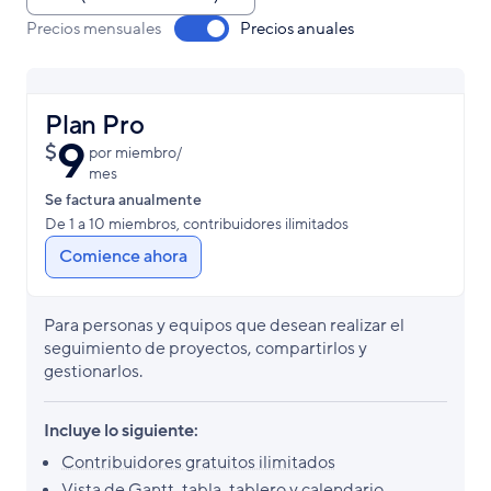
por
Pago
Precios mensuales
Precios anuales
tipo
de
Plan Pro
plan
9
$
por miembro/​
mes
Se factura anualmente
De 1 a 10 miembros, contribuidores ilimitados
Comience ahora
Para personas y equipos que desean realizar el
seguimiento de proyectos, compartirlos y
gestionarlos.
Incluye lo siguiente:
Contribuidores gratuitos ilimitados
Vista de Gantt, tabla, tablero y calendario