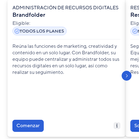
ADMINISTRACIÓN DE RECURSOS DIGITALES
RE
Brandfolder
Re
Eligible:
Elig
TODOS LOS PLANES
Reúna las funciones de marketing, creatividad y
Seg
contenido en un solo lugar. Con Brandfolder, su
Equi
equipo puede centralizar y administrar todos sus
mej
recursos digitales en un solo lugar, así como
res
S
h
o
w
n
e
x
s
l
i
d
Admin
realizar su seguimiento.
Res
digita
Colab
facili
Otorg
todos 
Comenzar
So