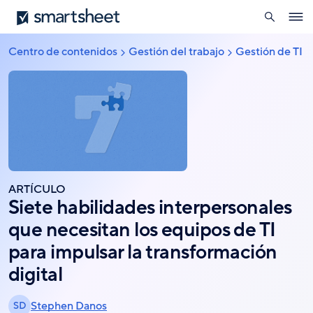
búsqueda
Smartsheet
Pasar
Ope
al
navig
contenido
Centro de contenidos
Gestión del trabajo
Gestión de TI
Sobrescribir
principal
enlaces
de
ayuda
a
la
navegación
ARTÍCULO
Siete habilidades interpersonales
que necesitan los equipos de TI
para impulsar la transformación
digital
Stephen Danos
SD