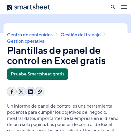
búsqueda
Smartsheet
Pasar
Ope
al
navig
contenido
principal
Sobrescribir
Centro de contenidos
Gestión del trabajo
enlaces
Gestión operativa
Plantillas de panel de
de
ayuda
control en Excel gratis
a
la
navegación
Pruebe Smartsheet gratis
Copiar
Compartir
Share
Compartir
enlace
en
on
en
Un informe de panel de control es una herramienta
Facebook
X
LinkedIn
poderosa para cumplir los objetivos del negocio,
mostrar datos importantes de la empresa en el diseño
de una sola página. Los paneles de control de Excel
suelen incluir varias hojas de cálculo. Uno es el panel