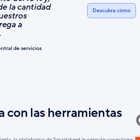
e la cantidad
Descubra cómo
uestros
rega a
.
tral de servicios
a con las herramientas
ierta, la plataforma de Smartsheet le permite conectarse