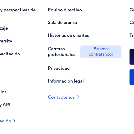
y perspectivas de
Equipo directivo
Ga
Sala de prensa
Ci
zaje
Historias de clientes
Tr
ersity
Carreras
¡Estamos
acitación
profesionales
contratando!
Privacidad
Información legal
ios
Contáctenos
y API
ación