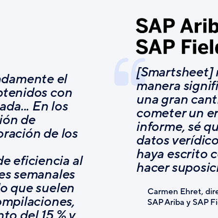
[Smartsheet] 
ndamente el
manera signif
obtenidos con
una gran canti
da... En los
cometer un er
ión de
informe, sé q
oración de los
datos verídico
haya escrito 
 eficiencia al
hacer suposic
mes semanales
do que suelen
Carmen Ehret, dire
ompilaciones,
SAP Ariba y SAP Fi
o del 15 % y,