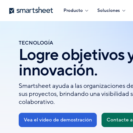
Pasar
Smartsheet
Producto
Soluciones
al
contenido
principal
TECNOLOGÍA
Logre objetivos y
innovación.
Smartsheet ayuda a las organizaciones d
sus proyectos, brindando una visibilidad 
colaborativo.
Vea el video de demostración
Contacte a