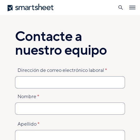
búsqueda
Smartsheet
Pasar
Ope
al
navig
contenido
principal
Contacte a
nuestro equipo
Dirección de correo electrónico laboral
Nombre
Apellido