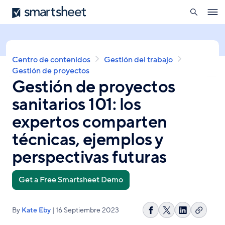
búsqueda
Smartsheet
Pasar
Ope
al
navig
contenido
principal
Sobrescribir
Centro de contenidos
Gestión del trabajo
enlaces
Gestión de proyectos
Gestión de proyectos
de
ayuda
sanitarios 101: los
a
la
expertos comparten
navegación
técnicas, ejemplos y
perspectivas futuras
Get a Free Smartsheet Demo
By
Kate Eby
| 16 Septiembre 2023
Copiar
Compartir
Share
Compartir