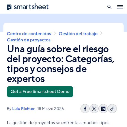
búsqueda
Smartsheet
Pasar
Ope
al
navig
contenido
principal
Sobrescribir
Centro de contenidos
Gestión del trabajo
enlaces
Gestión de proyectos
Una guía sobre el riesgo
de
ayuda
del proyecto: Categorías,
a
la
tipos y consejos de
navegación
expertos
Get a Free Smartsheet Demo
By
Lulu Richter
| 18 Marzo 2026
Copiar
Compartir
Share
Compartir
enlace
en
on
en
La gestión de proyectos se enfrenta a muchos tipos
Facebook
X
LinkedIn