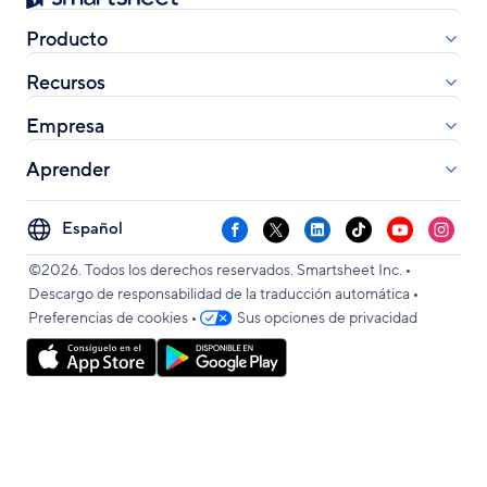
Producto
Recursos
Empresa
Aprender
Select
Facebook
X
LinkedIn
TikTok
YouTube
Instag
your
•
language
©2026. Todos los derechos reservados. Smartsheet Inc.
•
Descargo de responsabilidad de la traducción automática
•
Preferencias de cookies
Sus opciones de privacidad