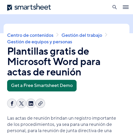
búsqueda
Smartsheet
Pasar
Ope
al
navig
contenido
principal
Sobrescribir
Centro de contenidos
Gestión del trabajo
enlaces
Gestión de equipos y personas
Plantillas gratis de
de
ayuda
Microsoft Word para
a
la
actas de reunión
navegación
Get a Free Smartsheet Demo
Copiar
Compartir
Share
Compartir
enlace
en
on
en
Las actas de reunión brindan un registro importante
Facebook
X
LinkedIn
de los procedimientos, ya sea para una reunión de
personal, para la reunión de junta directiva de una