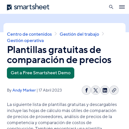
búsqueda
Smartsheet
Pasar
Ope
al
navig
contenido
principal
Sobrescribir
Centro de contenidos
Gestión del trabajo
enlaces
Gestión operativa
Plantillas gratuitas de
de
ayuda
comparación de precios
a
la
navegación
Get a Free Smartsheet Demo
By
Andy Marker
| 17 Abril 2023
Copiar
Compartir
Share
Compartir
enlace
en
on
en
La siguiente lista de plantillas gratuitas y descargables
Facebook
X
LinkedIn
incluye las hojas de cálculo más útiles de comparación
de precios de proveedores, análisis de precios de la
competencia y comparación de costos de
construcción. También encontrará una plantilla