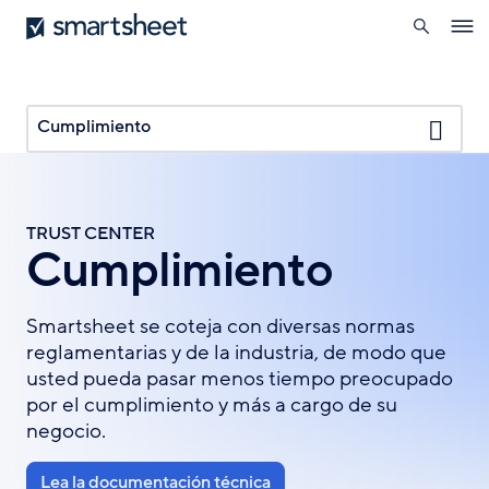
búsqueda
Smartsheet
Pasar
Ope
al
navig
contenido
principal
Cumplimiento
TRUST CENTER
Cumplimiento
Smartsheet se coteja con diversas normas
reglamentarias y de la industria, de modo que
usted pueda pasar menos tiempo preocupado
por el cumplimiento y más a cargo de su
negocio.
Lea la documentación técnica