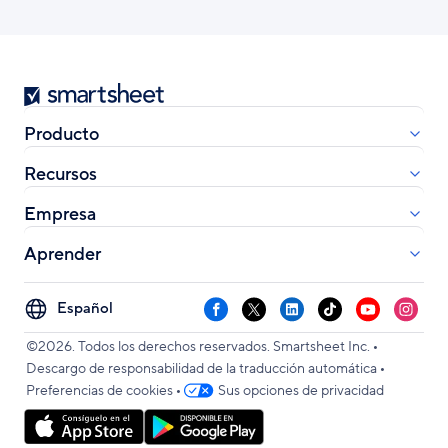
Smartsheet
Producto
Recursos
Empresa
Aprender
Select
Facebook
X
LinkedIn
TikTok
YouTube
Instag
your
•
language
©2026. Todos los derechos reservados. Smartsheet Inc.
•
Descargo de responsabilidad de la traducción automática
•
Preferencias de cookies
Sus opciones de privacidad