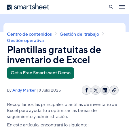
búsqueda
Smartsheet
Pasar
Ope
al
navig
contenido
principal
Sobrescribir
Centro de contenidos
Gestión del trabajo
enlaces
Gestión operativa
Plantillas gratuitas de
de
ayuda
inventario de Excel
a
la
navegación
Get a Free Smartsheet Demo
By
Andy Marker
| 8 Julio 2025
Copiar
Compartir
Share
Compartir
enlace
en
on
en
Recopilamos las principales plantillas de inventario de
Facebook
X
LinkedIn
Excel para ayudarlo a optimizar las tareas de
seguimiento y administración.
En este artículo, encontrará lo siguiente: