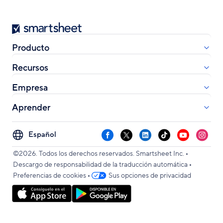
Smartsheet
Producto
Recursos
Empresa
Aprender
Select
Facebook
X
LinkedIn
TikTok
YouTube
Instag
your
•
language
©2026. Todos los derechos reservados. Smartsheet Inc.
•
Descargo de responsabilidad de la traducción automática
•
Preferencias de cookies
Sus opciones de privacidad