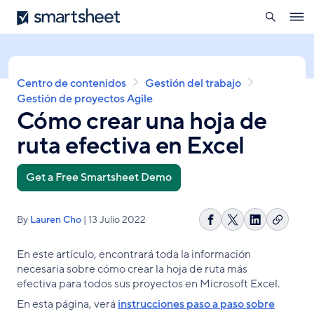
búsqueda
Smartsheet
Pasar
Ope
al
navig
contenido
principal
Sobrescribir
Centro de contenidos
Gestión del trabajo
enlaces
Gestión de proyectos Agile
Cómo crear una hoja de
de
ayuda
ruta efectiva en Excel
a
la
navegación
Get a Free Smartsheet Demo
By
Lauren Cho
| 13 Julio 2022
Copiar
Compartir
Share
Compartir
enlace
en
on
en
En este artículo, encontrará toda la información
Facebook
X
LinkedIn
necesaria sobre cómo crear la hoja de ruta más
efectiva para todos sus proyectos en Microsoft Excel.
En esta página, verá
instrucciones paso a paso sobre