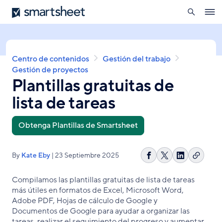
búsqueda
Smartsheet
Pasar
Ope
al
navig
contenido
principal
Sobrescribir
Centro de contenidos
Gestión del trabajo
enlaces
Gestión de proyectos
Plantillas gratuitas de
de
ayuda
lista de tareas
a
la
navegación
Obtenga Plantillas de Smartsheet
By
Kate Eby
| 23 Septiembre 2025
Copiar
Compartir
Share
Compartir
enlace
en
on
en
Compilamos las plantillas gratuitas de lista de tareas
Facebook
X
LinkedIn
más útiles en formatos de Excel, Microsoft Word,
Adobe PDF, Hojas de cálculo de Google y
Documentos de Google para ayudar a organizar las
tareas, realizar el seguimiento del progreso y aumentar