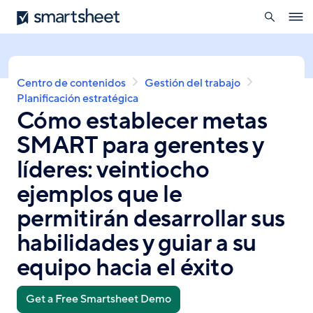
búsqueda
Smartsheet
Pasar
Ope
al
navig
contenido
principal
Sobrescribir
Centro de contenidos
Gestión del trabajo
enlaces
Planificación estratégica
Cómo establecer metas
de
ayuda
SMART para gerentes y
a
la
líderes: veintiocho
navegación
ejemplos que le
permitirán desarrollar sus
habilidades y guiar a su
equipo hacia el éxito
Get a Free Smartsheet Demo