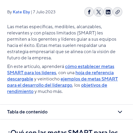
By
Kate Eby
| 7 Julio 2023
Copiar
Compartir
Share
Compartir
enlace
en
on
en
Las metas específicas, medibles, alcanzables,
Facebook
X
LinkedIn
relevantes y con plazos limitados (SMART) les
permiten a los gerentes y líderes guiar a sus equipos
hacia el éxito. Estas metas suelen respaldar una
estrategia empresarial que se alinea con la visión de
futuro de la empresa.
En este artículo, aprenderá
cómo establecer metas
SMART para los líderes
, con una
hoja de referencia
descargable
y veintiocho
ejemplos de metas SMART
para el desarrollo del liderazgo
, los
objetivos de
rendimiento
y mucho más.
Tabla de contenido
¿Qué son las metas SMART para los