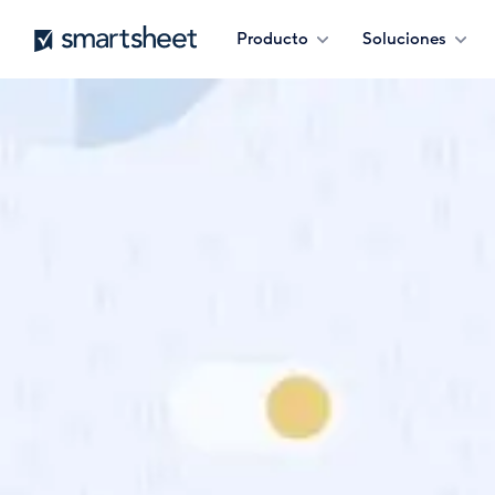
Pasar
Smartsheet
Producto
Soluciones
al
contenido
principal