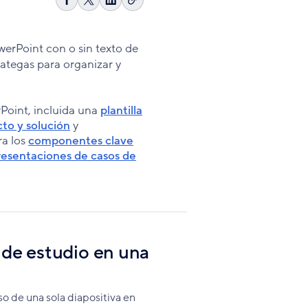
Copiar
Compartir
Share
Compartir
enlace
en
on
en
Facebook
X
LinkedIn
werPoint con o sin texto de
rategas para organizar y
rPoint, incluida una
plantilla
cto y solución
y
ra los
componentes clave
presentaciones de casos de
 de estudio en una