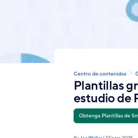
Centro de contenidos
G
Sobrescribir
enlaces
Plantillas 
de
estudio de
ayuda
a
la
navegación
Obtenga Plantillas de S
By
Joe Weller
| 7 Enero 2025