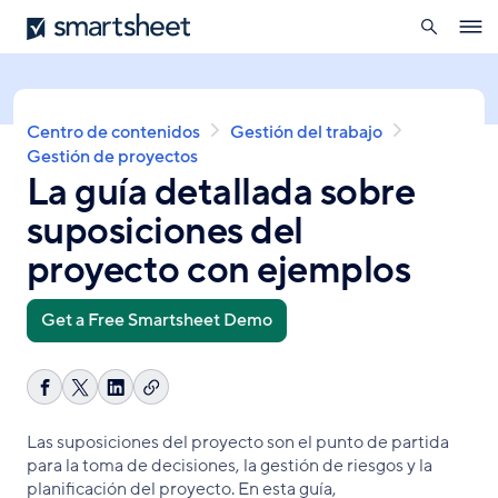
búsqueda
Smartsheet
Pasar
Ope
al
navig
contenido
principal
Sobrescribir
Centro de contenidos
Gestión del trabajo
enlaces
Gestión de proyectos
La guía detallada sobre
de
ayuda
suposiciones del
a
la
proyecto con ejemplos
navegación
Get a Free Smartsheet Demo
Copiar
Compartir
Share
Compartir
enlace
en
on
en
Las suposiciones del proyecto son el punto de partida
Facebook
X
LinkedIn
para la toma de decisiones, la gestión de riesgos y la
planificación del proyecto. En esta guía,