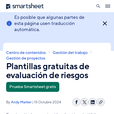
búsqueda
Smartsheet
Pasar
Ope
al
navig
contenido
Es posible que algunas partes de
principal
esta página usen traducción

automática.
Sobrescribir
Centro de contenidos
Gestión del trabajo
enlaces
Gestión de proyectos
Plantillas gratuitas de
de
ayuda
evaluación de riesgos
a
la
navegación
Pruebe Smartsheet gratis
By
Andy Marker
| 15 Octubre 2024
Copiar
Compartir
Share
Compartir
enlace
en
on
en